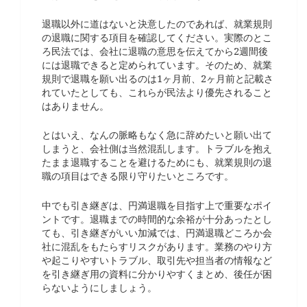
退職以外に道はないと決意したのであれば、就業規則
の退職に関する項目を確認してください。実際のとこ
ろ民法では、会社に退職の意思を伝えてから2週間後
には退職できると定められています。そのため、就業
規則で退職を願い出るのは1ヶ月前、2ヶ月前と記載さ
れていたとしても、これらが民法より優先されること
はありません。
とはいえ、なんの脈略もなく急に辞めたいと願い出て
しまうと、会社側は当然混乱します。トラブルを抱え
たまま退職することを避けるためにも、就業規則の退
職の項目はできる限り守りたいところです。
中でも引き継ぎは、円満退職を目指す上で重要なポイ
ントです。退職までの時間的な余裕が十分あったとし
ても、引き継ぎがいい加減では、円満退職どころか会
社に混乱をもたらすリスクがあります。業務のやり方
や起こりやすいトラブル、取引先や担当者の情報など
を引き継ぎ用の資料に分かりやすくまとめ、後任が困
らないようにしましょう。